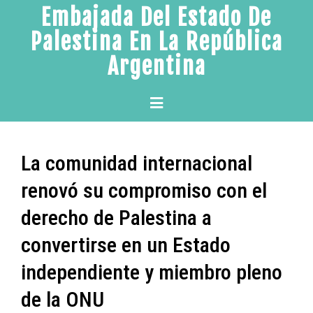
Skip
Embajada Del Estado De
to
Palestina En La República
content
Argentina
Primary
Menu
La comunidad internacional
renovó su compromiso con el
derecho de‪ Palestina‬ a
convertirse en un Estado
independiente y miembro pleno
de la ONU