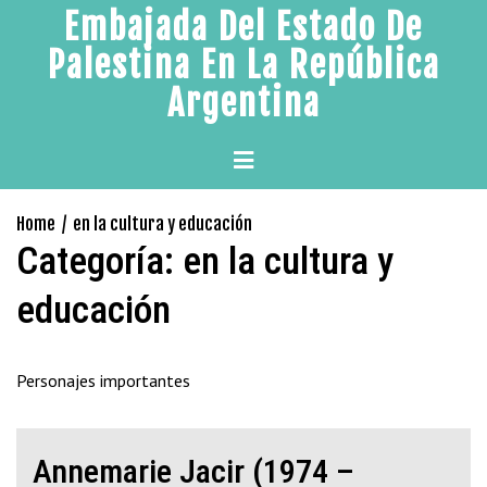
Skip
Embajada Del Estado De
to
Palestina En La República
content
Argentina
Primary
Menu
Home
en la cultura y educación
Categoría:
en la cultura y
educación
Personajes importantes
Annemarie Jacir (1974 –