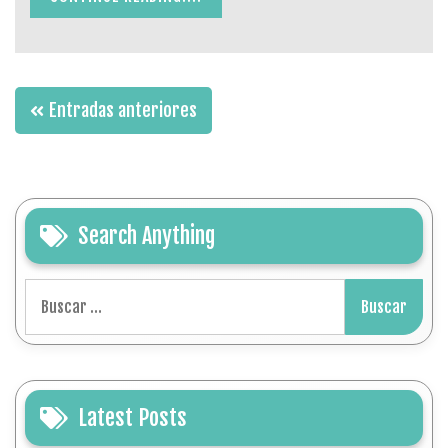
Navegación
Entradas anteriores
de
entradas
Search Anything
Buscar:
Latest Posts