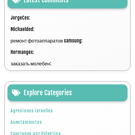
JorgeCes:
Michaelded:
ремонт фотоаппаратов samsung:
Hermangex:
заказать молебен:
Explore Categories
Agresiones israelíes
Asentamientos
Canciones por Palestina