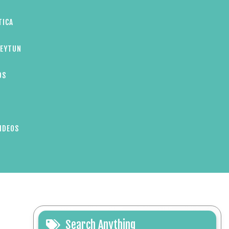
TICA
ZEYTUN
OS
IDEOS
Search Anything