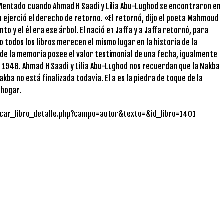
. Mentado cuando Ahmad H Saadi y Lilia Abu-Lughod se encontraron en
ida ejerció el derecho de retorno. «El retornó, dijo el poeta Mahmoud
to y el él era ese árbol. El nació en Jaffa y a Jaffa retornó, para
o todos los libros merecen el mismo lugar en la historia de la
 de la memoria posee el valor testimonial de una fecha, igualmente
 1948. Ahmad H Saadi y Lilia Abu-Lughod nos recuerdan que la Nakba
akba no está finalizada todavía. Ella es la piedra de toque de la
 hogar.
uscar_libro_detalle.php?campo=autor&texto=&id_libro=1401