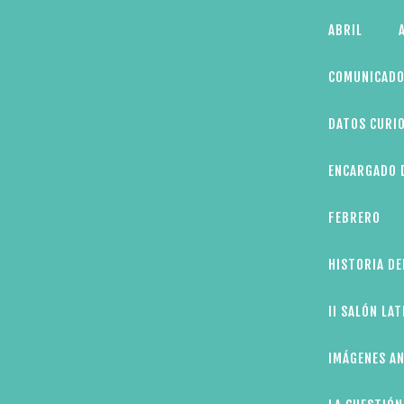
Skip
ABRIL
to
content
COMUNICADO
DATOS CURIO
ENCARGADO D
FEBRERO
HISTORIA DE
II SALÓN LA
IMÁGENES AN