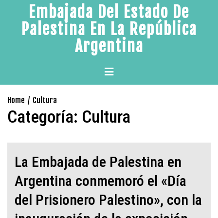
Skip
Embajada Del Estado De
to
Palestina En La República
content
Argentina
Primary
Menu
Home
Cultura
Categoría:
Cultura
La Embajada de Palestina en
Argentina conmemoró el «Día
del Prisionero Palestino», con la