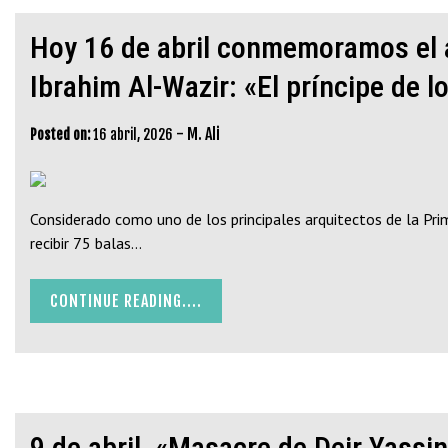
Hoy 16 de abril conmemoramos el as
Ibrahim Al-Wazir: «El príncipe de l
-
M. Ali
Posted on:
16 abril, 2026
Considerado como uno de los principales arquitectos de la Prim
recibir 75 balas…
CONTINUE READING....
9 de abril, «Masacre de Deir Yassi