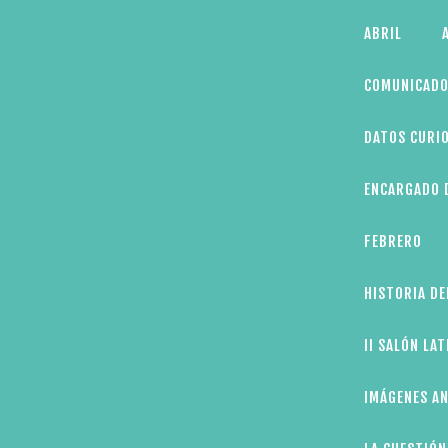
Skip
ABRIL
to
content
COMUNICADO
DATOS CURIO
ENCARGADO D
FEBRERO
HISTORIA DE
II SALÓN LA
IMÁGENES AN