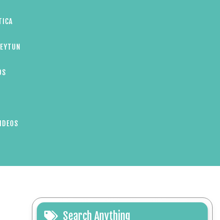
TICA
ZEYTUN
OS
IDEOS
Search Anything