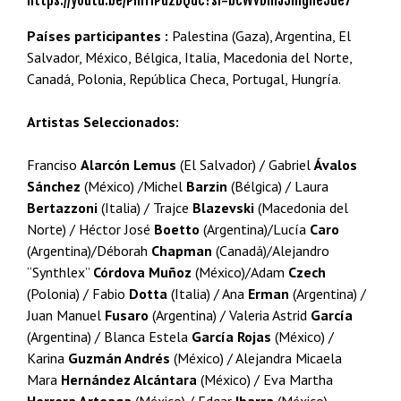
https://youtu.be/PmTIPd2DQdc?si=bcWvDmJ3mgne3ue7
Países participantes :
Palestina (Gaza), Argentina, El
Salvador, México, Bélgica, Italia, Macedonia del Norte,
Canadá, Polonia, República Checa, Portugal, Hungría.
Artistas Seleccionados:
Franciso
Alarcón Lemus
(El Salvador) / Gabriel
Ávalos
Sánchez
(México) /Michel
Barzin
(Bélgica) / Laura
Bertazzoni
(Italia) / Trajce
Blazevski
(Macedonia del
Norte) / Héctor José
Boetto
(Argentina)/Lucía
Caro
(Argentina)/Déborah
Chapman
(Canadá)/Alejandro
“Synthlex”
Córdova Muñoz
(México)/Adam
Czech
(Polonia) / Fabio
Dotta
(Italia) / Ana
Erman
(Argentina) /
Juan Manuel
Fusaro
(Argentina) / Valeria Astrid
García
(Argentina) / Blanca Estela
García Rojas
(México) /
Karina
Guzmán Andrés
(México) / Alejandra Micaela
Mara
Hernández Alcántara
(México) / Eva Martha