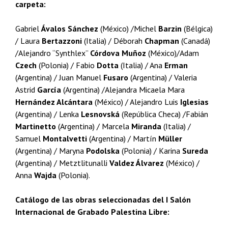
carpeta:
Gabriel
Ávalos Sánchez
(México) /Michel
Barzin
(Bélgica)
/ Laura
Bertazzoni
(Italia) / Déborah
Chapman
(Canadá)
/Alejandro “Synthlex”
Córdova Muñoz
(México)/Adam
Czech
(Polonia) / Fabio
Dotta
(Italia) / Ana
Erman
(Argentina) / Juan Manuel
Fusaro
(Argentina) / Valeria
Astrid
García
(Argentina) /Alejandra Micaela Mara
Hernández Alcántara
(México) / Alejandro Luis
Iglesias
(Argentina) / Lenka
Lesnovská
(República Checa) /Fabián
Martinetto
(Argentina) / Marcela
Miranda
(Italia) /
Samuel
Montalvetti
(Argentina) / Martín
Müller
(Argentina) / Maryna
Podolska
(Polonia) / Karina
Sureda
(Argentina) / Metztlitunalli
Valdez Álvarez
(México) /
Anna
Wajda
(Polonia).
Catálogo de las obras seleccionadas del I Salón
Internacional de Grabado Palestina Libre: