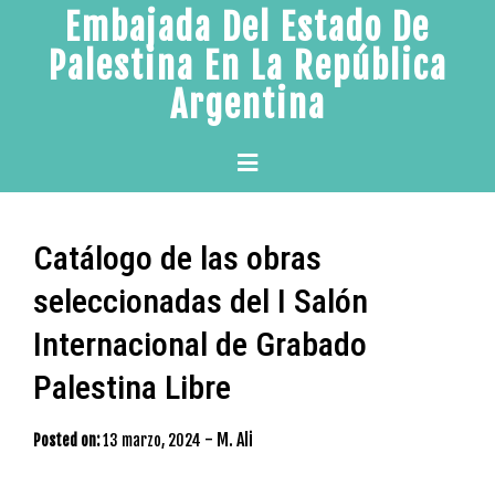
Skip
Embajada Del Estado De
to
Palestina En La República
content
Argentina
Primary
Menu
Catálogo de las obras
seleccionadas del I Salón
Internacional de Grabado
Palestina Libre
-
M. Ali
Posted on:
13 marzo, 2024