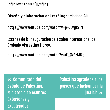
[dflip id=»13482″][/dflip]
Diseño y elaboración del catálogo:
Mariano Ali.
https://www.youtube.com/watch?v=p-JEvgkYlAI
Escenas de la inauguración del I Salón Internacional de
Grabado «Palestina Libre».
https://www.youtube.com/watch?v=d1_XvEzMl2g
Navegación
Comunicado del
Palestina agradece a los
de
Estado de Palestina,
países que luchan por la
Ministerio de Asuntos
justicia
entradas
Exteriores y
Expatriados