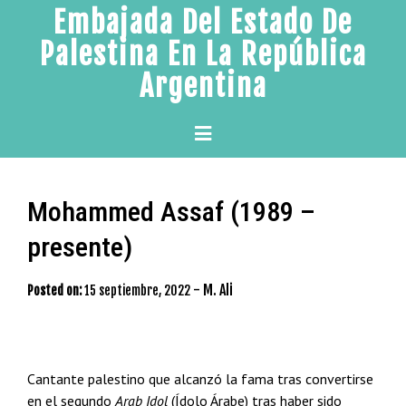
Skip
Embajada Del Estado De
to
Palestina En La República
content
Argentina
Primary
Menu
Mohammed Assaf (1989 –
presente)
-
M. Ali
Posted on:
15 septiembre, 2022
Cantante palestino que alcanzó la fama tras convertirse
en el segundo
Arab Idol
(Ídolo Árabe) tras haber sido