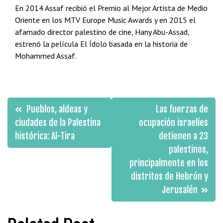
En 2014 Assaf recibió el Premio al Mejor Artista de Medio
Oriente en los MTV Europe Music Awards y en 2015 el
afamado director palestino de cine, Hany Abu-Assad,
estrenó la película El Ídolo basada en la historia de
Mohammed Assaf.
Navegación
Pueblos, aldeas y
Las fuerzas de
de
ciudades de la Palestina
ocupación israelíes
histórica: Al-Tira
detienen a 23
entradas
palestinos,
principalmente en los
distritos de Hebrón y
Jerusalén