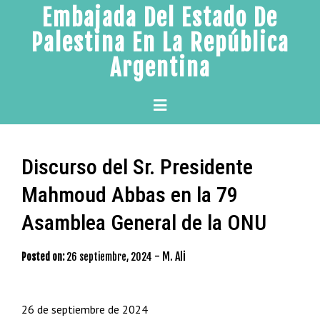
Skip
Embajada Del Estado De
to
Palestina En La República
content
Argentina
Primary
Menu
Discurso del Sr. Presidente
Mahmoud Abbas en la 79
Asamblea General de la ONU
-
M. Ali
Posted on:
26 septiembre, 2024
26 de septiembre de 2024