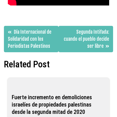
Navegación
Día Internacional de
Segunda Intifada:
de
Solidaridad con los
cuando el pueblo decide
Periodistas Palestinos
ser libre
entradas
Related Post
Fuerte incremento en demoliciones
israelíes de propiedades palestinas
desde la segunda mitad de 2020