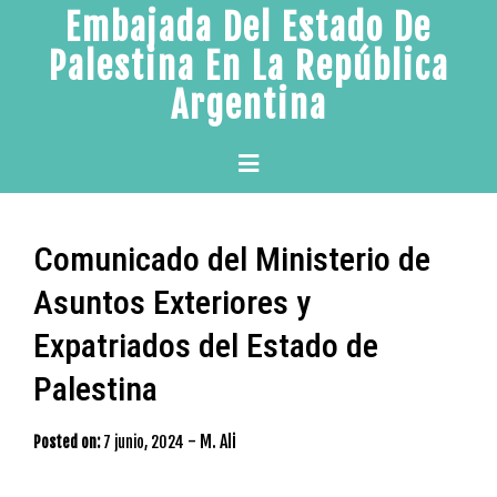
Skip
Embajada Del Estado De
to
Palestina En La República
content
Argentina
Primary
Menu
Comunicado del Ministerio de
Asuntos Exteriores y
Expatriados del Estado de
Palestina
-
M. Ali
Posted on:
7 junio, 2024