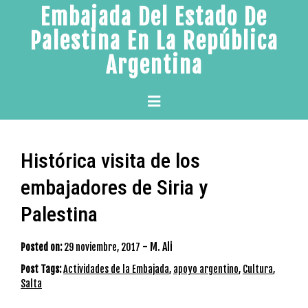
Skip
Embajada Del Estado De
to
Palestina En La República
content
Argentina
Primary
Menu
Histórica visita de los
embajadores de Siria y
Palestina
-
M. Ali
Posted on:
29 noviembre, 2017
Post Tags:
Actividades de la Embajada
,
apoyo argentino
,
Cultura
,
Salta