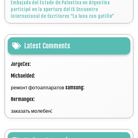
JorgeCes:
Michaelded:
ремонт фотоаппаратов samsung:
Hermangex:
заказать молебен:
Explore Categories
Agresiones israelíes
Asentamientos
Canciones por Palestina
Comunicados y declaraciones oficiales