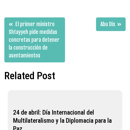
Navegación
El primer ministro
Abu Dis
de
Shtayyeh pide medidas
concretas para detener
entradas
la construcción de
asentamientos
Related Post
24 de abril: Día Internacional del
Multilateralismo y la Diplomacia para la
Paz