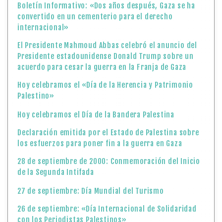
Palestino»
Hoy celebramos el Día de la Bandera Palestina
Declaración emitida por el Estado de Palestina sobre
los esfuerzos para poner fin a la guerra en Gaza
28 de septiembre de 2000: Conmemoración del Inicio
de la Segunda Intifada
27 de septiembre: Día Mundial del Turismo
26 de septiembre: «Día Internacional de Solidaridad
con los Periodistas Palestinos»
Un día como hoy en el año 2003 emprendió su viaje a
la eternidad el ilustre escritor palestino Edward Said
Ministerio de Asuntos Exteriores y Expatriados: El
cierre del Puente de Karama es injustificado, se
enmarca en una política de sanciones colectivas y
exige una intervención internacional urgente para
reabrirlo de inmediato