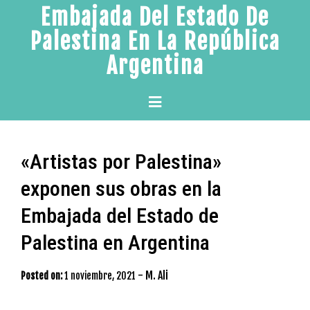
Skip
Embajada Del Estado De
to
Palestina En La República
content
Argentina
Primary
Menu
«Artistas por Palestina»
exponen sus obras en la
Embajada del Estado de
Palestina en Argentina
-
M. Ali
Posted on:
1 noviembre, 2021