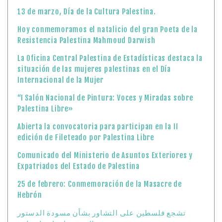
“I Salón Nacional de Pintura: Voces y Miradas sobre
Palestina Libre»
Abierta la convocatoria para participan en la II
edición de Fileteado por Palestina Libre
Comunicado del Ministerio de Asuntos Exteriores y
Expatriados del Estado de Palestina
25 de febrero: Conmemoración de la Masacre de
Hebrón
تشجع فلسطين على التشاور بشأن مسودة الدستور
المؤقت لدولة فلسطين
¡Convocatoria abierta!: Orquesta Juvenil de Palestina
La Presidencia palestina acoge con satisfacción los
esfuerzos realizados por el presidente Donald Trump
para completar la implementación de su plan de paz y
dar cumplimiento a la Resolución 2803 del Consejo de
Seguridad de las Naciones Unidas, incluyendo la