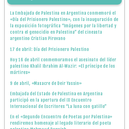
Hoy 16 de abril conmemoramos el asesinato del líder
palestino Khalil Ibrahim Al-Wazir: «El príncipe de los
mártires»
9 de abril, «Masacre de Deir Yassin»
Embajada del Estado de Palestina en Argentina
participó en la apertura del IX Encuentro
Internacional de Escritores “La luna con gatillo”
En el «Segundo Encuentro de Poetas por Palestina»
rendiremos homenaje al legado literario del poeta
palestino Mahmoud Darwish
El Ministerio de Asuntos Exteriores y de Expatriados
condena y rechaza la aprobación final por parte de
Israel de la ley que permite la ejecución de
prisioneros palestinos
Conmemoración del «Día de la Cultura y Día de la
Tierra Palestina» en Argentina