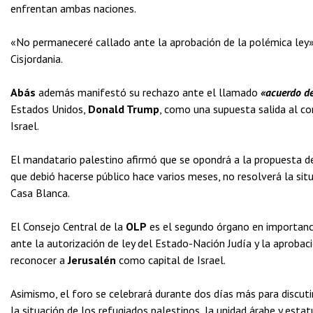
enfrentan ambas naciones.
«No permaneceré callado ante la aprobación de la polémica ley»,
Cisjordania.
Abás
además manifestó su rechazo ante el llamado
«acuerdo de
Estados Unidos,
Donald Trump
, como una supuesta salida al con
Israel.
El mandatario palestino afirmó que se opondrá a la propuesta d
que debió hacerse público hace varios meses, no resolverá la situ
Casa Blanca.
El Consejo Central de la
OLP
es el segundo órgano en importanci
ante la autorización de ley del Estado-Nación Judía y la aproba
reconocer a
Jerusalén
como capital de Israel.
Asimismo, el foro se celebrará durante dos días más para discutir
la situación de los refugiados palestinos, la unidad árabe y estat