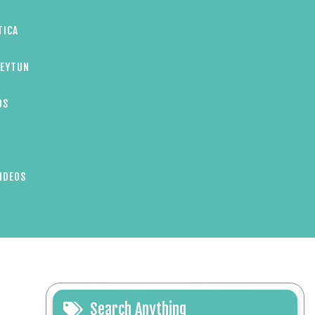
TICA
ZEYTUN
OS
IDEOS
Search Anything