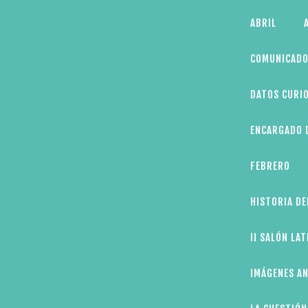
Skip
ABRIL
to
content
COMUNICADO
DATOS CURIO
ENCARGADO D
FEBRERO
HISTORIA DE
II SALÓN LA
IMÁGENES AN