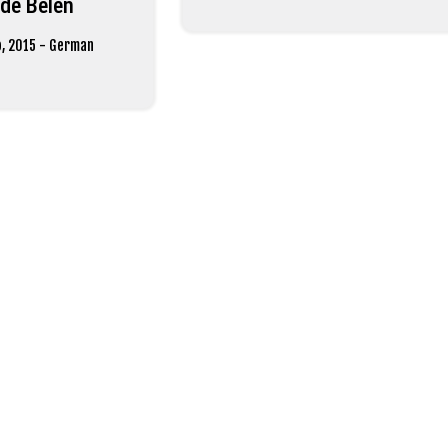
r de Belén
, 2015
-
German