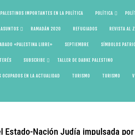
PALESTINOS IMPORTANTES EN LA POLÍTICA
POLÍTICA
POLÍ
S ASUNTOS
RAMADÁN 2020
REFUGIADOS
REVISTA AL 
ABADO «PALESTINA LIBRE»
SEPTIEMBRE
SÍMBOLOS PATRI
NTERÉS
SUBSCRIBE
TALLER DE DABKE PALESTINO
 OCUPADOS EN LA ACTUALIDAD
TURISMO
TURISMO
V
 del Estado-Nación Judía impulsada por