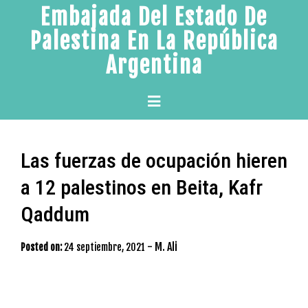
Skip
Embajada Del Estado De
to
Palestina En La República
content
Argentina
Primary
Menu
Las fuerzas de ocupación hieren
a 12 palestinos en Beita, Kafr
Qaddum
-
M. Ali
Posted on:
24 septiembre, 2021