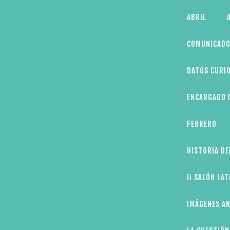
Skip
ABRIL
to
content
COMUNICADO
DATOS CURIO
ENCARGADO D
FEBRERO
HISTORIA DE
II SALÓN LA
IMÁGENES AN