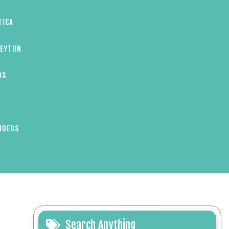
TICA
ZEYTUN
OS
IDEOS
Search Anything