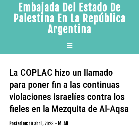
Skip
Embajada Del Estado De
to
Palestina En La República
content
Argentina
Primary
Menu
La COPLAC hizo un llamado
para poner fin a las continuas
violaciones israelíes contra los
fieles en la Mezquita de Al-Aqsa
-
M. Ali
Posted on:
10 abril, 2023