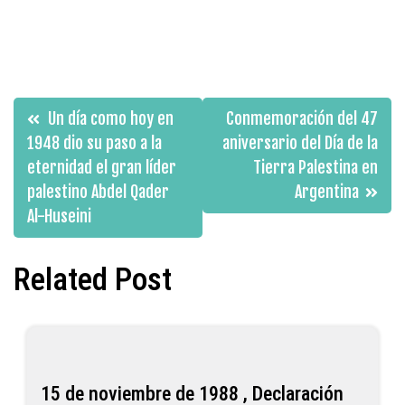
Navegación
Un día como hoy en
Conmemoración del 47
de
1948 dio su paso a la
aniversario del Día de la
eternidad el gran líder
Tierra Palestina en
entradas
palestino Abdel Qader
Argentina
Al-Huseini
Related Post
15 de noviembre de 1988 , Declaración