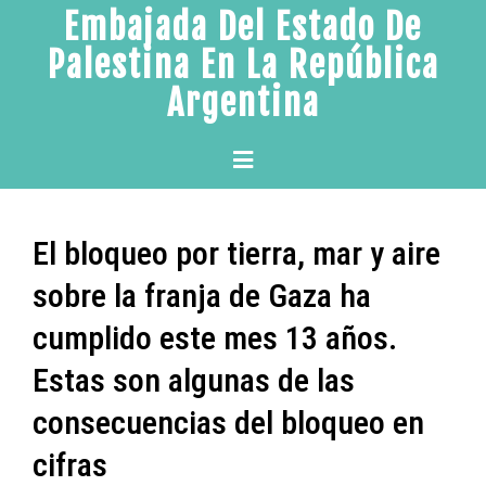
Skip
Embajada Del Estado De
to
Palestina En La República
content
Argentina
Primary
Menu
El bloqueo por tierra, mar y aire
sobre la franja de Gaza ha
cumplido este mes 13 años.
Estas son algunas de las
consecuencias del bloqueo en
cifras