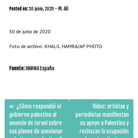
-
M. Ali
Posted on:
30 junio, 2020
30 de junio de 2020
Foto de archivo: KHALIL HAMRA/AP PHOTO
Fuente:
UNRWA España
Navegación
¿Cómo respondió el
Video: artistas y
de
gobierno palestino al
periodistas manifiestan
anuncio de Israel sobre
su apoyo a Palestina y
entradas
sus planes de anexionar
rechazan la ocupación