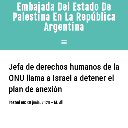
Skip
Embajada Del Estado De
to
Palestina En La República
content
Argentina
Primary
Menu
Jefa de derechos humanos de la
ONU llama a Israel a detener el
plan de anexión
-
M. Ali
Posted on:
30 junio, 2020