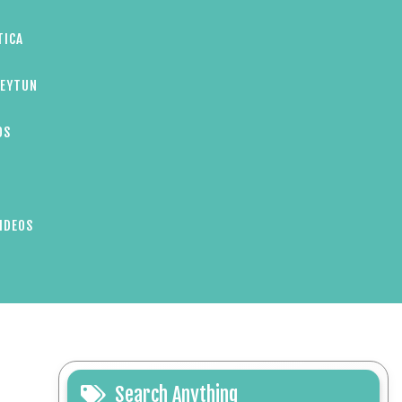
TICA
ZEYTUN
OS
IDEOS
Search Anything