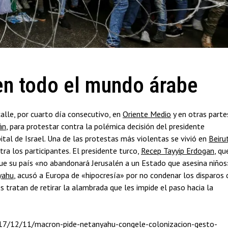
en todo el mundo árabe
alle, por cuarto día consecutivo, en
Oriente Medio
y en otras parte
án
, para protestar contra la polémica decisión del presidente
al de Israel. Una de las protestas más violentas se vivió en
Beiru
ra los participantes. El presidente turco,
Recep Tayyip Erdogan
, qu
que su país «no abandonará Jerusalén a un Estado que asesina niños
yahu
, acusó a Europa de «hipocresía» por no condenar los disparos 
 tratan de retirar la alambrada que les impide el paso hacia la
2017/12/11/macron-pide-netanyahu-congele-colonizacion-gesto-