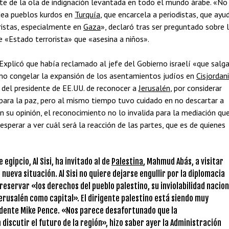
nte de la ola de indignación levantada en todo el mundo árabe. «No
rdea pueblos kurdos en
Turquía
, que encarcela a periodistas, que ayu
oristas, especialmente en
Gaza
», declaró tras ser preguntado sobre 
de «Estado terrorista» que «asesina a niños».
xplicó que había reclamado al jefe del Gobierno israelí «que salg
omo congelar la expansión de los asentamientos judíos en
Cisjordan
 del presidente de EE.UU. de reconocer a
Jerusalén
, por considerar
para la paz, pero al mismo tiempo tuvo cuidado en no descartar a
su opinión, el reconocimiento no lo invalida para la mediación qu
esperar a ver cuál será la reacción de las partes, que es de quienes
egipcio, Al Sisi, ha invitado al de
Palestina
, Mahmud Abás, a visitar
a nueva situación. Al Sisi no quiere dejarse engullir por la diplomacia
servar «los derechos del pueblo palestino, su inviolabilidad nacion
erusalén como capital». El dirigente palestino está siendo muy
sidente Mike Pence. «Nos parece desafortunado que la
 discutir el futuro de la región», hizo saber ayer la Administración