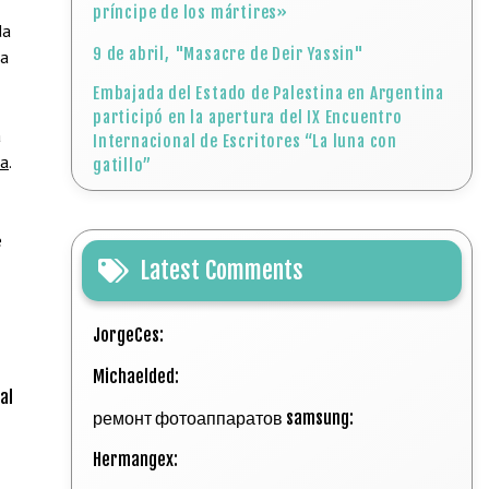
príncipe de los mártires»
da
9 de abril, "Masacre de Deir Yassin"
la
Embajada del Estado de Palestina en Argentina
participó en la apertura del IX Encuentro
a
Internacional de Escritores “La luna con
ia
.
gatillo”
e
Latest Comments
JorgeCes:
Michaelded:
al
ремонт фотоаппаратов samsung:
Hermangex: