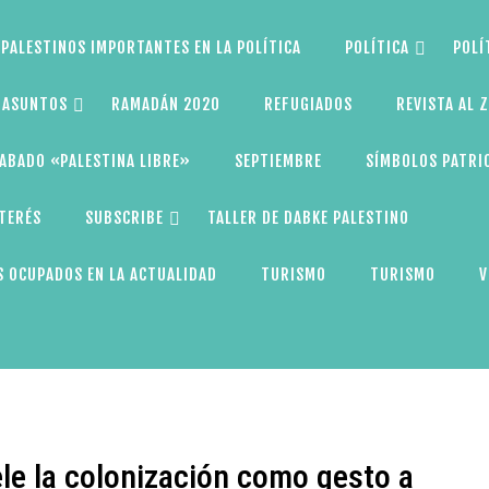
PALESTINOS IMPORTANTES EN LA POLÍTICA
POLÍTICA
POLÍ
S ASUNTOS
RAMADÁN 2020
REFUGIADOS
REVISTA AL 
ABADO «PALESTINA LIBRE»
SEPTIEMBRE
SÍMBOLOS PATRI
NTERÉS
SUBSCRIBE
TALLER DE DABKE PALESTINO
 OCUPADOS EN LA ACTUALIDAD
TURISMO
TURISMO
V
e la colonización como gesto a