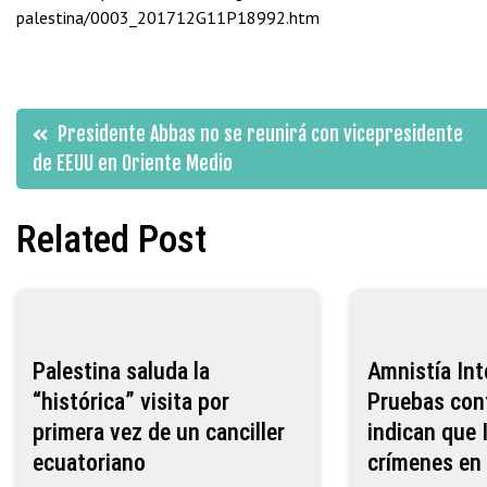
palestina/0003_201712G11P18992.htm
Navegación
Presidente Abbas no se reunirá con vicepresidente
de EEUU en Oriente Medio
de
Related Post
entradas
Palestina saluda la
Amnistía Int
“histórica” visita por
Pruebas con
primera vez de un canciller
indican que 
ecuatoriano
crímenes en ‪