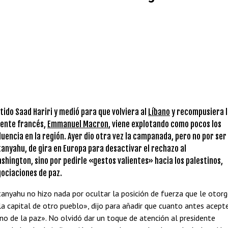
itido Saad Hariri y medió para que volviera al
Líbano
y recompusiera l
idente francés,
Emmanuel Macron
, viene explotando como pocos los
uencia en la región. Ayer dio otra vez la campanada, pero no por ser 
tanyahu, de gira en Europa para desactivar el rechazo al
ashington, sino por pedirle «gestos valientes» hacia los palestinos,
gociaciones de paz.
tanyahu no hizo nada por ocultar la posición de fuerza que le otor
 la capital de otro pueblo», dijo para añadir que cuanto antes acept
no de la paz». No olvidó dar un toque de atención al presidente