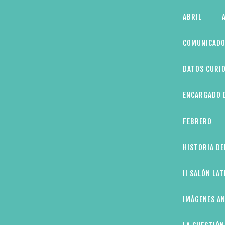
Skip
ABRIL
to
content
COMUNICADO
DATOS CURIO
ENCARGADO D
FEBRERO
HISTORIA DE
II SALÓN LA
IMÁGENES AN