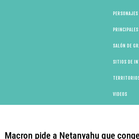
PERSONAJES 
PRINCIPALE
SALÓN DE GR
SITIOS DE I
TERRITORIOS
VIDEOS
Macron pide a Netanyahu que congel