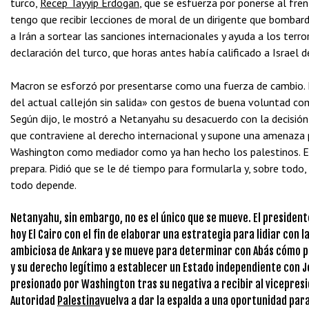
turco,
Recep Tayyip Erdogan
, que se esfuerza por ponerse al fre
tengo que recibir lecciones de moral de un dirigente que bomba
a Irán a sortear las sanciones internacionales y ayuda a los terr
declaración del turco, que horas antes había calificado a Israel 
Macron se esforzó por presentarse como una fuerza de cambio. E
del actual callejón sin salida» con gestos de buena voluntad c
Según dijo, le mostró a Netanyahu su desacuerdo con la decisión
que contraviene al derecho internacional y supone una amenaza 
Washington como mediador como ya han hecho los palestinos. En 
prepara. Pidió que se le dé tiempo para formularla y, sobre todo, 
todo depende.
Netanyahu, sin embargo, no es el único que se mueve. El presidente 
hoy El Cairo con el fin de elaborar una estrategia para lidiar con l
ambiciosa de Ankara y se mueve para determinar con Abás cómo pre
y su derecho legítimo a establecer un Estado independiente con J
presionado por Washington tras su negativa a recibir al vicepre
Autoridad
Palestina
vuelva a dar la espalda a una oportunidad para