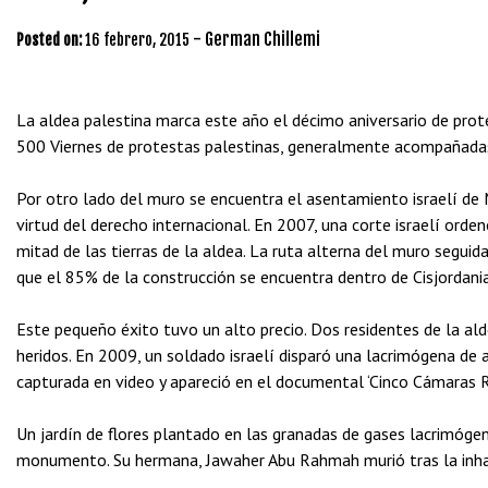
-
German Chillemi
Posted on:
16 febrero, 2015
La aldea
palestina‬
marca este año el décimo aniversario de prote
500 Viernes de protestas palestinas, generalmente acompañadas p
Por otro lado del muro se encuentra el asentamiento israelí de 
virtud del derecho internacional. En 2007, una corte israelí or
den
mitad de las tierras de la aldea. La ruta alterna del muro seguida
que el 85% de la construcción se encuentra dentro de Cisjordania
Este pequeño éxito tuvo un alto precio. Dos residentes de la al
heridos. En 2009, un soldado israelí disparó una lacrimógena d
capturada en video y apareció en el documental ‘Cinco Cámaras 
Un jardín de flores plantado en las granadas de gases lacrimóg
monumento. Su hermana, Jawaher Abu Rahmah murió tras la inha