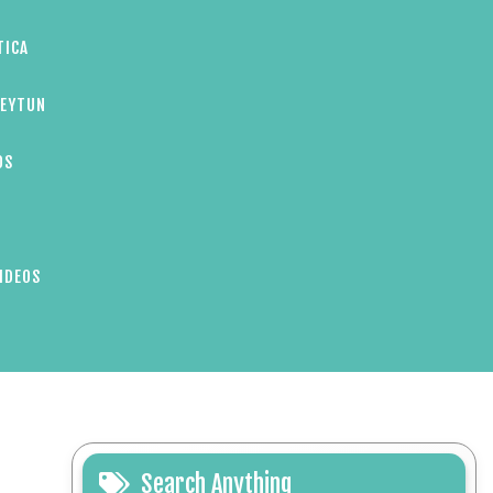
TICA
ZEYTUN
OS
IDEOS
Search Anything