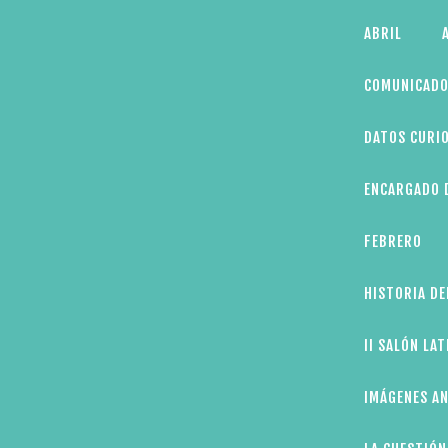
Skip
ABRIL
to
content
COMUNICADO
DATOS CURIO
ENCARGADO D
FEBRERO
HISTORIA DE
II SALÓN LA
IMÁGENES AN