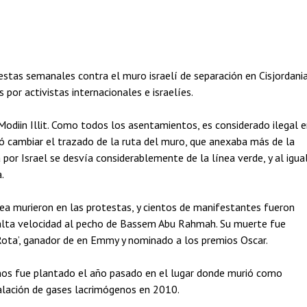
stas semanales contra el muro israelí de separación en Cisjordania
or activistas internacionales e israelíes.
Modiin Illit. Como todos los asentamientos, es considerado ilegal 
ó cambiar el trazado de la ruta del muro, que anexaba más de la
 por Israel se desvía considerablemente de la línea verde, y al igua
.
dea murieron en las protestas, y cientos de manifestantes fueron
e alta velocidad al pecho de Bassem Abu Rahmah. Su muerte fue
Rota’, ganador de en Emmy y nominado a los premios Oscar.
enos fue plantado el año pasado en el lugar donde murió como
lación de gases lacrimógenos en 2010.