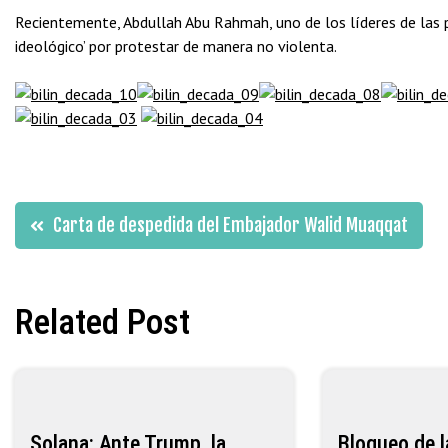
Recientemente, Abdullah Abu Rahmah, uno de los líderes de las p
ideológico’ por protestar de manera no violenta.
Navegación
Carta de despedida del Embajador Walid Muaqqat
de
Related Post
entradas
Solana: Ante Trump, la
Bloqueo de l