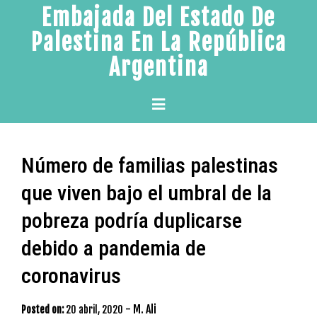
Skip
Embajada Del Estado De
to
Palestina En La República
content
Argentina
Primary
Menu
Número de familias palestinas
que viven bajo el umbral de la
pobreza podría duplicarse
debido a pandemia de
coronavirus
-
M. Ali
Posted on:
20 abril, 2020