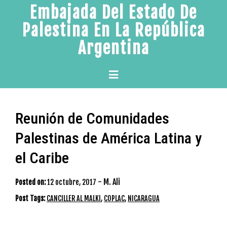
Skip
Embajada Del Estado De
to
Palestina En La República
content
Argentina
Primary
Menu
Reunión de Comunidades
Palestinas de América Latina y
el Caribe
-
M. Ali
Posted on:
12 octubre, 2017
Post Tags:
CANCILLER AL MALKI
,
COPLAC
,
NICARAGUA