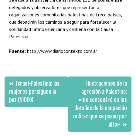
Se espera la asistencia de al menos 130 personas entre
delegados y observadores que representan a
organizaciones comunitarias palestinas de trece países,
que debatirán los caminos a seguir para fortalecer la
solidaridad latinoamericana y caribeña con la Causa
Palestina.
Fuente:
http://www.diariocontexto.com.ar
Navegación
Israel-Palestina: las
Ilustraciones de la
de
mujeres persiguen la
agresión a Palestina:
paz (VIDEO)
«me concentré en los
entradas
detalles de la ocupación
militar que se pasan por
alto»