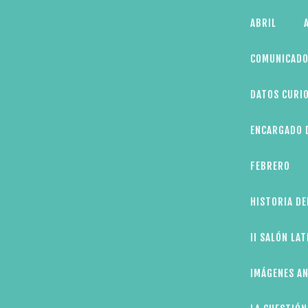
Skip
ABRIL
to
content
COMUNICADO
DATOS CURIO
ENCARGADO D
FEBRERO
HISTORIA DE
II SALÓN LA
IMÁGENES AN