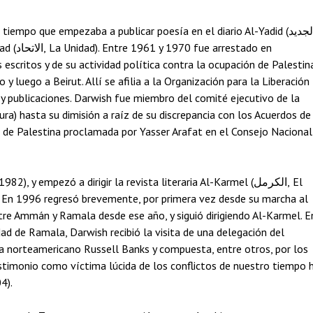
tado en
escritos y de su actividad política contra la ocupación de Palestina
y luego a Beirut. Allí se afilia a la Organización para la Liberación
 y publicaciones. Darwish fue miembro del comité ejecutivo de la
ra) hasta su dimisión a raíz de su discrepancia con los Acuerdos de
o de Palestina proclamada por Yasser Arafat en el Consejo Nacional
, y empezó a dirigir la revista literaria Al-Karmel (الكرمل, El
os. En 1996 regresó brevemente, por primera vez desde su marcha al
ó entre Ammán y Ramala desde ese año, y siguió dirigiendo Al-Karmel. E
udad de Ramala, Darwish recibió la visita de una delegación del
sta norteamericano Russell Banks y compuesta, entre otros, por los
timonio como víctima lúcida de los conflictos de nuestro tiempo 
4).