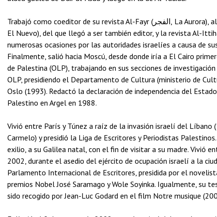
Trabajó como coeditor de su revista Al-Fayr (الفجر, La Aurora), al tiempo que empezaba a publicar poesía en el diario Al-Yadid (الجديد,
El Nuevo), del que llegó a ser también editor, y la revista Al-Ittihad (الاتحاد, La Unidad). Entre 1961 y 1970 fue arres
numerosas ocasiones por las autoridades israelíes a causa de sus 
Finalmente, salió hacia Moscú, desde donde iría a El Cairo primero 
de Palestina (OLP), trabajando en sus secciones de investigación
OLP, presidiendo el Departamento de Cultura (ministerio de Cultu
Oslo (1993). Redactó la declaración de independencia del Estad
Palestino en Argel en 1988.
Vivió entre París y Túnez a raíz de la invasión israelí del Líbano (1982)
Carmelo) y presidió la Liga de Escritores y Periodistas Palestin
exilio, a su Galilea natal, con el fin de visitar a su madre. Vivi
2002, durante el asedio del ejército de ocupación israelí a la ci
Parlamento Internacional de Escritores, presidida por el noveli
premios Nobel José Saramago y Wole Soyinka. Igualmente, su tes
sido recogido por Jean-Luc Godard en el film Notre musique (200