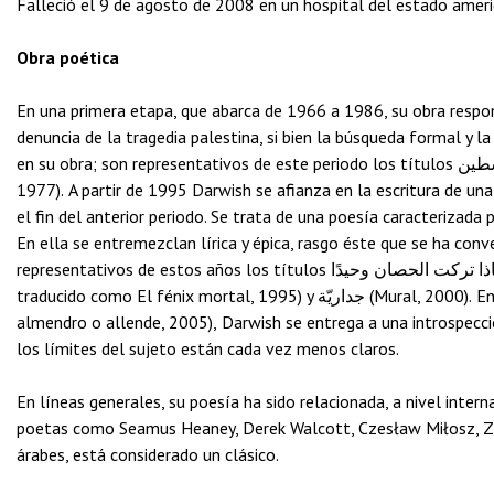
Falleció el 9 de agosto de 2008 en un hospital del estado ameri
Obra poética
En una primera etapa, que abarca de 1966 a 1986, su obra respo
denuncia de la tragedia palestina, si bien la búsqueda formal y
en su obra; son representativos de este periodo los títulos عاشق من فلسطين (Enamorado de Palestina, 1966) y أعراس (Nupcias,
1977). A partir de 1995 Darwish se afianza en la escritura de u
el fin del anterior periodo. Se trata de una poesía caracterizada 
En ella se entremezclan lírica y épica, rasgo éste que se ha conv
representativos de estos años los títulos لماذا تركت الحصان وحيدًا (¿Por qué has dejado al caballo solo?, en la edición española
traducido como El fénix mortal, 1995) y جداريّة (Mural, 2000). En su último libro en verso كزهرة اللوز أو أبعد (Como la flor del
almendro o allende, 2005), Darwish se entrega a una introspecció
los límites del sujeto están cada vez menos claros.
En líneas generales, su poesía ha sido relacionada, a nivel inter
poetas como Seamus Heaney, Derek Walcott, Czesław Miłosz, Zb
árabes, está considerado un clásico.