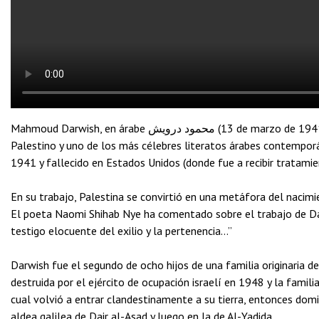
Mahmoud Darwish, en árabe محمود درويش (13 de marzo de 1941 – 9 de agosto de 2008), es considerado el Poeta Nacional
Palestino y uno de los más célebres literatos árabes contemporán
1941 y fallecido en Estados Unidos (donde fue a recibir tratami
En su trabajo, Palestina se convirtió en una metáfora del nacimien
El poeta Naomi Shihab Nye ha comentado sobre el trabajo de Darw
testigo elocuente del exilio y la pertenencia…”
Darwish fue el segundo de ocho hijos de una familia originaria de
destruida por el ejército de ocupación israelí en 1948 y la famili
cual volvió a entrar clandestinamente a su tierra, entonces domi
aldea galilea de Dair al-Asad y luego en la de Al-Yadida.