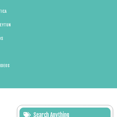
TICA
ZEYTUN
OS
IDEOS
Search Anything