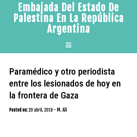
Skip
Embajada Del Estado De
to
Palestina En La República
content
Argentina
Primary
Menu
Paramédico y otro periodista
entre los lesionados de hoy en
la frontera de Gaza
-
M. Ali
Posted on:
20 abril, 2018