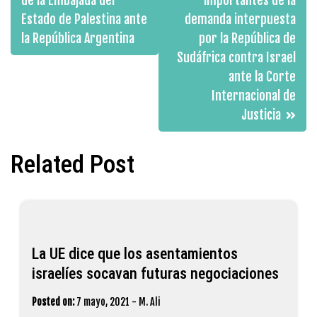
de
de la Embajada del
importantes de la
Estado de Palestina ante
demanda interpuesta
entradas
la República Argentina
por la República de
Sudáfrica contra Israel
ante la Corte
Internacional de
Justicia
Related Post
La UE dice que los asentamientos
israelíes socavan futuras negociaciones
Posted on:
7 mayo, 2021
-
M. Ali