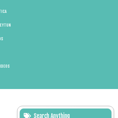
TICA
ZEYTUN
OS
IDEOS
Search Anything