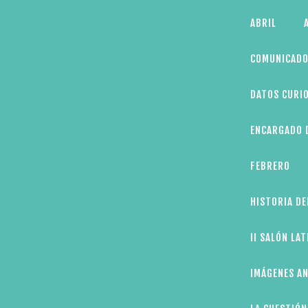
Skip
ABRIL
to
content
COMUNICADO
DATOS CURIO
ENCARGADO D
FEBRERO
HISTORIA DE
II SALÓN LA
IMÁGENES AN