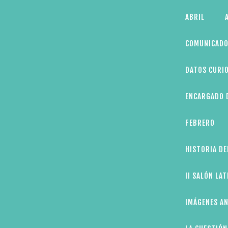
Skip
ABRIL
to
content
COMUNICADO
DATOS CURIO
ENCARGADO D
FEBRERO
HISTORIA DE
II SALÓN LA
IMÁGENES AN