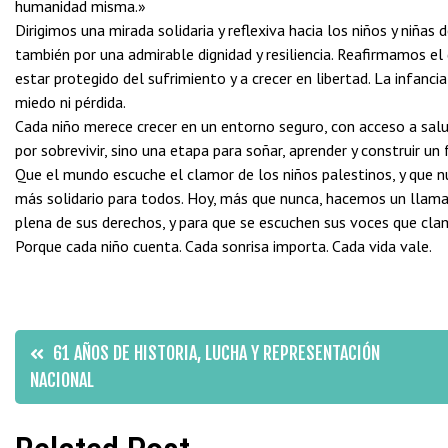
humanidad misma.»
Dirigimos una mirada solidaria y reflexiva hacia los niños y niñas 
también por una admirable dignidad y resiliencia. Reafirmamos el d
estar protegido del sufrimiento y a crecer en libertad. La infanc
miedo ni pérdida.
Cada niño merece crecer en un entorno seguro, con acceso a salud
por sobrevivir, sino una etapa para soñar, aprender y construir un
Que el mundo escuche el clamor de los niños palestinos, y que
más solidario para todos. Hoy, más que nunca, hacemos un llamad
plena de sus derechos, y para que se escuchen sus voces que clama
Porque cada niño cuenta. Cada sonrisa importa. Cada vida vale.
Navegación
61 AÑOS DE HISTORIA, LUCHA Y REPRESENTACIÓN
NACIONAL
de