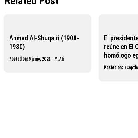
Related Post
entradas
Ahmad Al-Shuqairi (1908-
El president
1980)
reúne en El 
homólogo eg
Posted on:
9 junio, 2021
-
M. Ali
Posted on:
6 septi