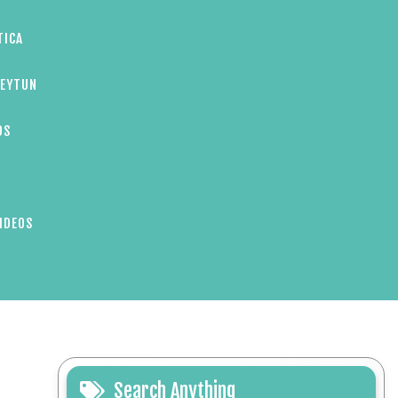
TICA
ZEYTUN
OS
IDEOS
Search Anything