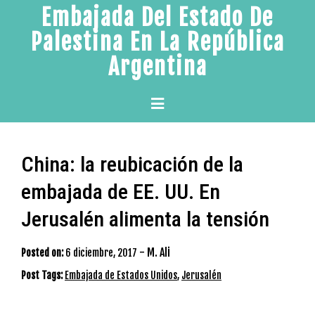
Skip
Embajada Del Estado De
to
Palestina En La República
content
Argentina
Primary
Menu
China: la reubicación de la
embajada de EE. UU. En
Jerusalén alimenta la tensión
-
M. Ali
Posted on:
6 diciembre, 2017
Post Tags:
Embajada de Estados Unidos
,
Jerusalén