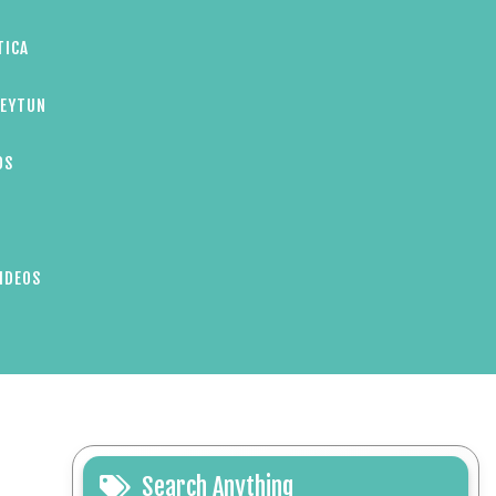
TICA
ZEYTUN
OS
IDEOS
Search Anything