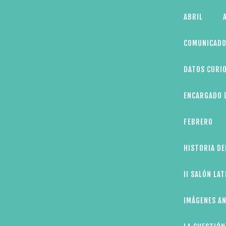
Skip
ABRIL
to
content
COMUNICADO
DATOS CURIO
ENCARGADO D
FEBRERO
HISTORIA DE
II SALÓN LA
IMÁGENES AN