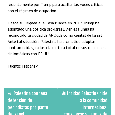
recientemente por Trump para acallar las voces críticas
con el régimen de ocupación.
Desde su llegada a la Casa Blanca en 2017, Trump ha
adoptado una política pro-Israel, y en esa línea ha
reconocido la ciudad de Al-Quds como capital de Israel.
Ante tal situación, Palestina ha prometido adoptar
contramedidas, incluso la ruptura total de sus relaciones
diplomáticas con EE.UU.
Fuente: HispanTV
Navegación
Palestina condena
Autoridad Palestina pide
de
detención de
a la comunidad
periodistas por parte
internacional
entradas
de Israel
considerar a grupos de