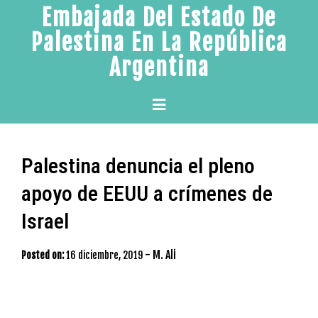
Skip
Embajada Del Estado De
to
Palestina En La República
content
Argentina
Primary
Menu
Palestina denuncia el pleno
apoyo de EEUU a crímenes de
Israel
-
M. Ali
Posted on:
16 diciembre, 2019