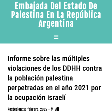
Skip
Embajada Del Estado De
to
Palestina En La República
content
Argentina
Primary
Menu
Informe sobre las múltiples
violaciones de los DDHH contra
la población palestina
perpetradas en el año 2021 por
la ocupación israelí
-
M. Ali
Posted on:
21 febrero, 2022