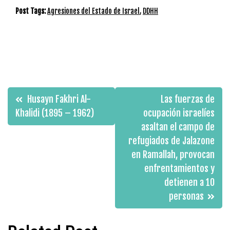
Post Tags:
Agresiones del Estado de Israel
,
DDHH
Navegación
Husayn Fakhri Al-
Las fuerzas de
de
Khalidi (1895 – 1962)
ocupación israelíes
asaltan el campo de
entradas
refugiados de Jalazone
en Ramallah, provocan
enfrentamientos y
detienen a 10
personas