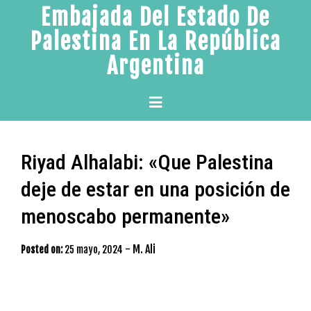
Skip
Embajada Del Estado De
to
Palestina En La República
content
Argentina
Primary
Menu
Riyad Alhalabi: «Que Palestina
deje de estar en una posición de
menoscabo permanente»
-
M. Ali
Posted on:
25 mayo, 2024