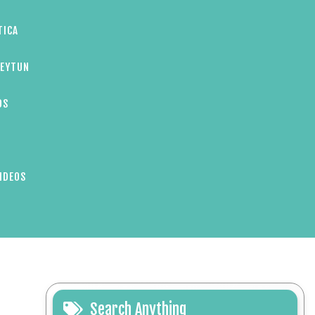
TICA
ZEYTUN
OS
IDEOS
Search Anything