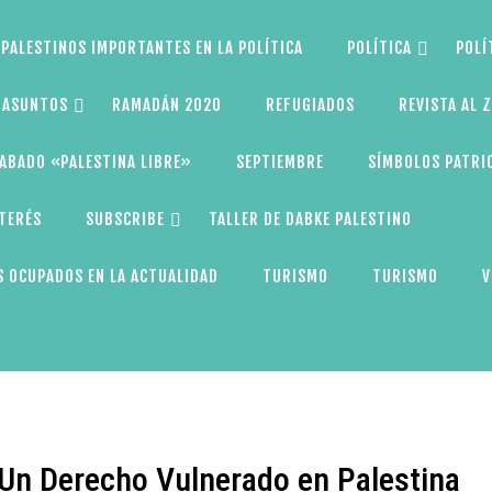
PALESTINOS IMPORTANTES EN LA POLÍTICA
POLÍTICA
POLÍ
S ASUNTOS
RAMADÁN 2020
REFUGIADOS
REVISTA AL 
ABADO «PALESTINA LIBRE»
SEPTIEMBRE
SÍMBOLOS PATRI
NTERÉS
SUBSCRIBE
TALLER DE DABKE PALESTINO
 OCUPADOS EN LA ACTUALIDAD
TURISMO
TURISMO
V
 Un Derecho Vulnerado en Palestina