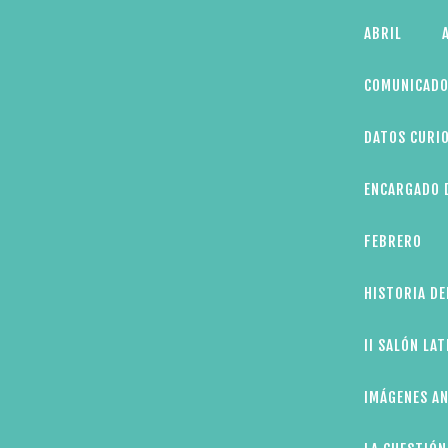
Skip
ABRIL
to
content
COMUNICADO
DATOS CURIO
ENCARGADO D
FEBRERO
HISTORIA DE
II SALÓN LA
IMÁGENES AN