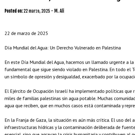
-
M. Ali
Posted on:
22 marzo, 2025
22 de marzo de 2025
Día Mundial del Agua: Un Derecho Vulnerado en Palestina
En este Día Mundial del Agua, hacemos un llamado urgente a la
fundamental que sigue siendo violado en Palestina. En todo el T
un símbolo de opresión y desigualdad, exacerbado por la ocupació
El Ejército de Ocupación Israelí ha implementado políticas que r
miles de familias palestinas sin agua potable. Muchas comunidade
agua que reciben, que en muchos casos está contaminada y repres
En la Franja de Gaza, la situación es aún más crítica. El uso de
infraestructuras hídricas y la contaminación deliberada de fuent
esencial, sino que agravan la crisis humanitaria y contribuyen al g