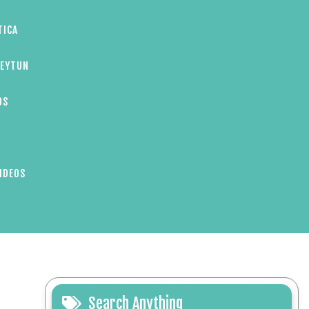
TICA
ZEYTUN
OS
IDEOS
Search Anything