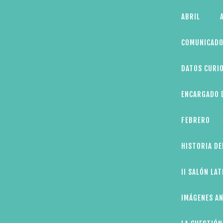
Skip
ABRIL
to
content
COMUNICADO
DATOS CURIO
ENCARGADO D
FEBRERO
HISTORIA DE
II SALÓN LA
IMÁGENES AN