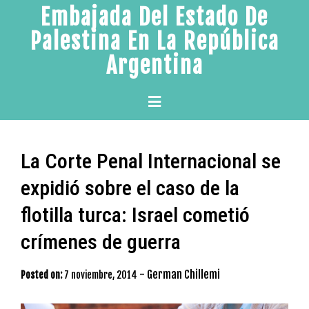
Skip
Embajada Del Estado De
to
Palestina En La República
content
Argentina
Primary
Menu
La Corte Penal Internacional se
expidió sobre el caso de la
flotilla turca: Israel cometió
crímenes de guerra
-
German Chillemi
Posted on:
7 noviembre, 2014