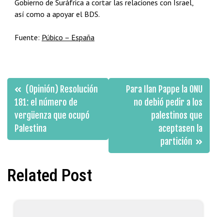
Gobierno de Suráfrica a cortar las relaciones con Israel,
así como a apoyar el BDS.
Fuente:
Púbico – España
Navegación
(Opinión) Resolución
Para Ilan Pappe la ONU
de
181: el número de
no debió pedir a los
vergüenza que ocupó
palestinos que
entradas
Palestina
aceptasen la
partición
Related Post