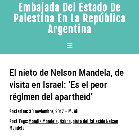
Skip
Embajada Del Estado De
to
Palestina En La República
content
Argentina
Primary
Menu
El nieto de Nelson Mandela, de
visita en Israel: ‘Es el peor
régimen del apartheid’
-
M. Ali
Posted on:
30 noviembre, 2017
Post Tags:
Mandla Mandela
,
Nakba
,
nieto del fallecido Nelson
Mandela