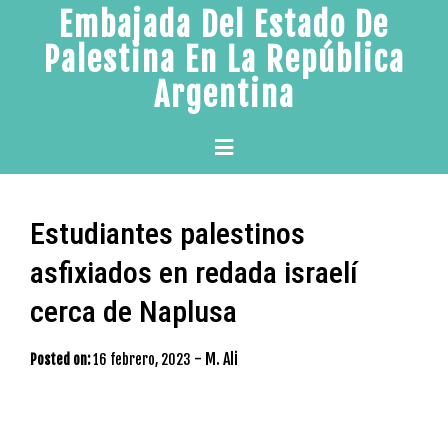
Skip
Embajada Del Estado De
to
Palestina En La República
content
Argentina
Primary
Menu
Estudiantes palestinos
asfixiados en redada israelí
cerca de Naplusa
-
M. Ali
Posted on:
16 febrero, 2023