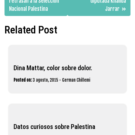
retrasan a la Selección
diputada Khalida
entradas
Nacional Palestina
Jarrar
Related Post
Dina Mattar, color sobre dolor.
Posted on:
3 agosto, 2015
-
German Chillemi
Datos curiosos sobre Palestina