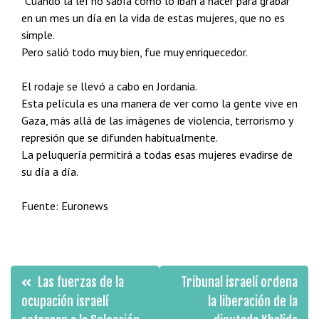
“Cuando la leí no sabía cómo lo iban a hacer para grabar
en un mes un día en la vida de estas mujeres, que no es
simple.
Pero salió todo muy bien, fue muy enriquecedor.
El rodaje se llevó a cabo en Jordania.
Esta película es una manera de ver como la gente vive en
Gaza, más allá de las imágenes de violencia, terrorismo y
represión que se difunden habitualmente.
La peluquería permitirá a todas esas mujeres evadirse de
su día a día.
Fuente: Euronews
Navegación
Las fuerzas de la
Tribunal israelí ordena
de
ocupación israelí
la liberación de la