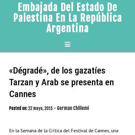
Skip
Embajada Del Estado De
to
Palestina En La República
content
Argentina
Primary
Menu
«Dégradé», de los gazatíes
Tarzan y Arab se presenta en
Cannes
-
German Chillemi
Posted on:
22 mayo, 2015
En la Semana de la Crítica del Festival de Cannes, una