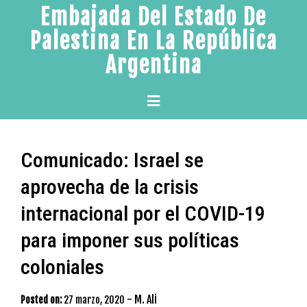
Skip
Embajada Del Estado De
to
Palestina En La República
content
Argentina
Primary
Menu
Comunicado: Israel se
aprovecha de la crisis
internacional por el COVID-19
para imponer sus políticas
coloniales
-
M. Ali
Posted on:
27 marzo, 2020