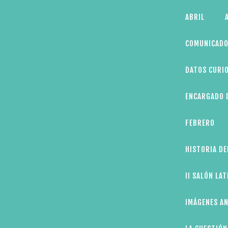
Skip
ABRIL
to
content
COMUNICADO
DATOS CURIO
ENCARGADO D
FEBRERO
HISTORIA DE
II SALÓN LA
IMÁGENES AN