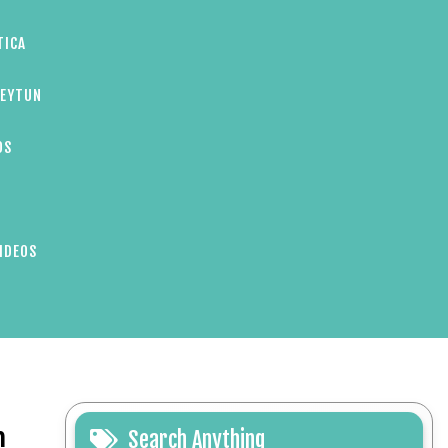
TICA
ZEYTUN
OS
IDEOS
n
Search Anything