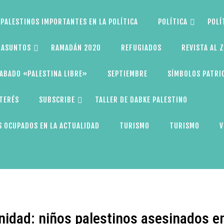
PALESTINOS IMPORTANTES EN LA POLÍTICA
POLÍTICA
POLÍ
S ASUNTOS
RAMADÁN 2020
REFUGIADOS
REVISTA AL 
ABADO «PALESTINA LIBRE»
SEPTIEMBRE
SÍMBOLOS PATRI
NTERÉS
SUBSCRIBE
TALLER DE DABKE PALESTINO
 OCUPADOS EN LA ACTUALIDAD
TURISMO
TURISMO
V
unidad: niños palestinos asesinados e