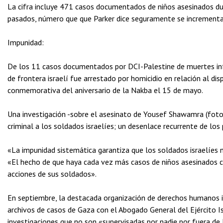
La cifra incluye 471 casos documentados de niños asesinados dur
pasados, número que que Parker dice seguramente se incrementar
Impunidad:
De los 11 casos documentados por DCI-Palestine de muertes infa
de frontera israelí fue arrestado por homicidio en relación al 
conmemorativa del aniversario de la Nakba el 15 de mayo.
Una investigación -sobre el asesinato de Yousef Shawamra (foto
criminal a los soldados israelíes; un desenlace recurrente de los
«La impunidad sistemática garantiza que los soldados israelíes n
«El hecho de que haya cada vez más casos de niños asesinados co
acciones de sus soldados».
En septiembre, la destacada organización de derechos humanos i
archivos de casos de Gaza con el Abogado General del Ejército I
investigaciones que no son «supervisadas por nadie por fuera de