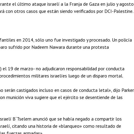
ante el último ataque israelí a la Franja de Gaza en julio y agosto
á con otros casos que están siendo verificados por DCI-Palestine.
ntiles en 2014, sólo uno fue investigado y procesado. Un policía
disparo sufrido por Nadeem Nawara durante una protesta
) el 19 de marzo- no adjudicaron responsabilidad por conducta
 procedimientos militares israelíes luego de un disparo mortal.
o serán castigados incluso en casos de conducta letal», dijo Parker
n munición viva sugiere que el ejército se desentiende de las
sraelí B´Tselem anunció que se había negado a compartir los
sraelí, citando una historia de «blanqueo» como resultado de
 las fuerzas armadas».