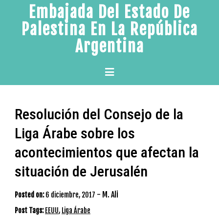
Skip
Embajada Del Estado De
to
Palestina En La República
content
Argentina
Primary
Menu
Resolución del Consejo de la
Liga Árabe sobre los
acontecimientos que afectan la
situación de Jerusalén
-
M. Ali
Posted on:
6 diciembre, 2017
Post Tags:
EEUU
,
Liga Árabe