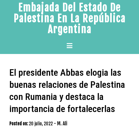
Skip
Embajada Del Estado De
to
Palestina En La República
content
Argentina
Primary
Menu
El presidente Abbas elogia las
buenas relaciones de Palestina
con Rumania y destaca la
importancia de fortalecerlas
-
M. Ali
Posted on:
20 julio, 2022