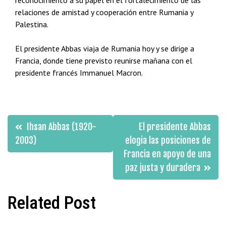
reconocimiento a su papel en el fortalecimiento de las
relaciones de amistad y cooperación entre Rumania y
Palestina.
El presidente Abbas viaja de Rumania hoy y se dirige a
Francia, donde tiene previsto reunirse mañana con el
presidente francés Immanuel Macron.
Navegación
Ihsan Abbas (1920-
El presidente Abbas
de
2003)
elogia las posiciones de
Francia en apoyo de una
entradas
paz justa y duradera
Related Post