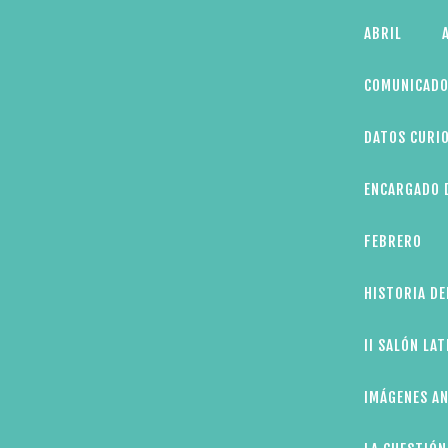
Skip
ABRIL
to
content
COMUNICADO
DATOS CURIO
ENCARGADO D
FEBRERO
HISTORIA DE
II SALÓN LA
IMÁGENES AN