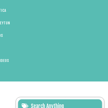
TICA
ZEYTUN
OS
IDEOS
Search Anything