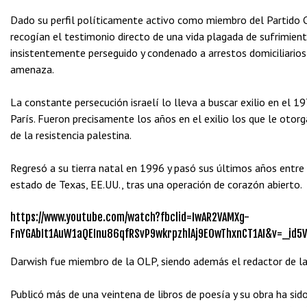
Dado su perfil políticamente activo como miembro del Partido Co
recogían el testimonio directo de una vida plagada de sufrimient
insistentemente perseguido y condenado a arrestos domiciliarios
amenaza.
La constante persecución israelí lo lleva a buscar exilio en el 19
París. Fueron precisamente los años en el exilio los que le otor
de la resistencia palestina.
Regresó a su tierra natal en 1996 y pasó sus últimos años entre
estado de Texas, EE.UU., tras una operación de corazón abierto.
https://www.youtube.com/watch?fbclid=IwAR2VAMXg-
FnYGAbIt1AuW1aQEInu86qfRSvP9wkrpzhlAj9EOwThxnCT1AI&v=_id5V
Darwish fue miembro de la OLP, siendo además el redactor de la
Publicó más de una veintena de libros de poesía y su obra ha si