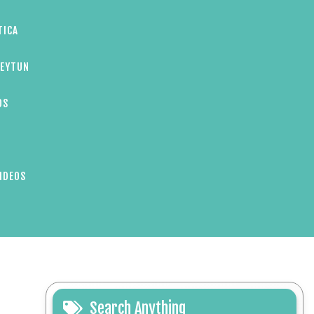
TICA
ZEYTUN
OS
IDEOS
Search Anything