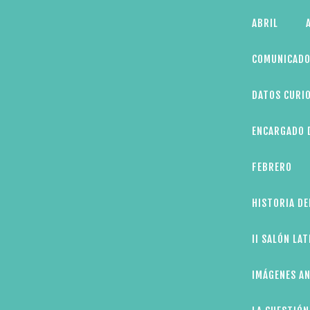
Skip
ABRIL
to
content
COMUNICADO
DATOS CURIO
ENCARGADO D
FEBRERO
HISTORIA DE
II SALÓN LA
IMÁGENES AN