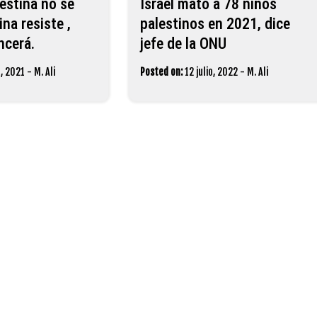
estina no se
Israel mató a 78 niños
ina resiste ,
palestinos en 2021, dice
ncerá.
jefe de la ONU
, 2021
-
M. Ali
Posted on:
12 julio, 2022
-
M. Ali