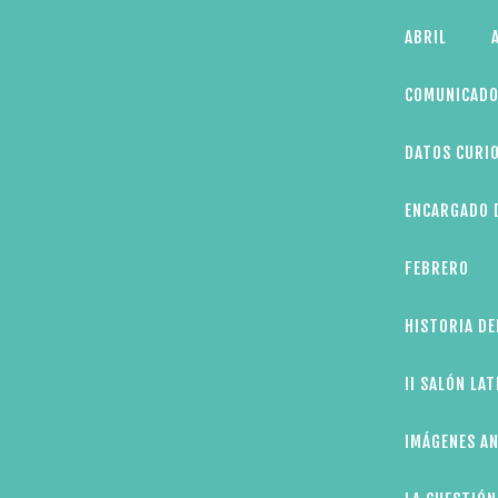
Skip
ABRIL
to
content
COMUNICADO
DATOS CURIO
ENCARGADO D
FEBRERO
HISTORIA DE
II SALÓN LA
IMÁGENES AN