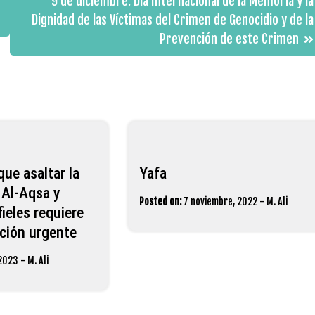
9 de diciembre: Día Internacional de la Memoria y la
Dignidad de las Víctimas del Crimen de Genocidio y de la
Prevención de este Crimen
que asaltar la
Yafa
 Al-Aqsa y
Posted on:
7 noviembre, 2022
-
M. Ali
fieles requiere
ción urgente
 2023
-
M. Ali