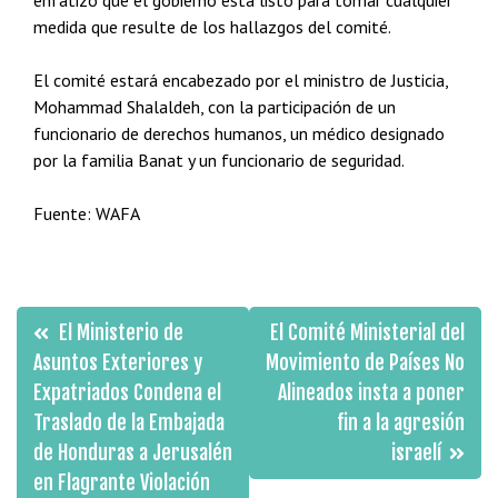
enfatizó que el gobierno está listo para tomar cualquier
medida que resulte de los hallazgos del comité.
El comité estará encabezado por el ministro de Justicia,
Mohammad Shalaldeh, con la participación de un
funcionario de derechos humanos, un médico designado
por la familia Banat y un funcionario de seguridad.
Fuente: WAFA
Navegación
El Ministerio de
El Comité Ministerial del
de
Asuntos Exteriores y
Movimiento de Países No
Expatriados Condena el
Alineados insta a poner
entradas
Traslado de la Embajada
fin a la agresión
de Honduras a Jerusalén
israelí
en Flagrante Violación