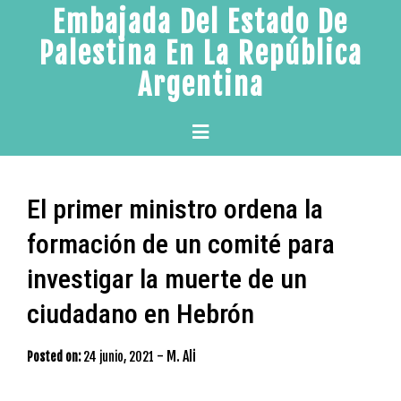
Skip
Embajada Del Estado De
to
Palestina En La República
content
Argentina
Primary
Menu
El primer ministro ordena la
formación de un comité para
investigar la muerte de un
ciudadano en Hebrón
-
M. Ali
Posted on:
24 junio, 2021