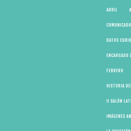
Skip
ABRIL
to
content
COMUNICADO
DATOS CURIO
ENCARGADO D
FEBRERO
HISTORIA DE
II SALÓN LA
IMÁGENES AN