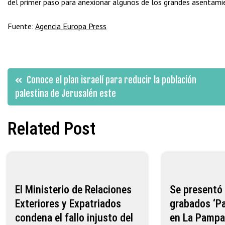
del primer paso para anexionar algunos de los grandes asentamie
Fuente:
Agencia Europa Press
Navegación
Conoce el plan israelí para reducir la población
palestina de Jerusalén este
de
Related Post
entradas
El Ministerio de Relaciones
Se presentó 
Exteriores y Expatriados
grabados ‘Pa
condena el fallo injusto del
en La Pamp