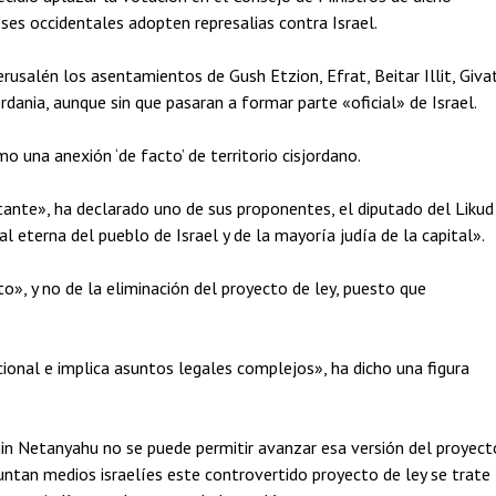
íses occidentales adopten represalias contra Israel.
erusalén los asentamientos de Gush Etzion, Efrat, Beitar Illit, Giva
dania, aunque sin que pasaran a formar parte «oficial» de Israel.
o una anexión ‘de facto’ de territorio cisjordano.
nte», ha declarado uno de sus proponentes, el diputado del Likud
 eterna del pueblo de Israel y de la mayoría judía de la capital».
», y no de la eliminación del proyecto de ley, puesto que
acional e implica asuntos legales complejos», ha dicho una figura
in Netanyahu no se puede permitir avanzar esa versión del proyect
ntan medios israelíes este controvertido proyecto de ley se trate