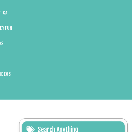
TICA
ZEYTUN
OS
IDEOS
Search Anything