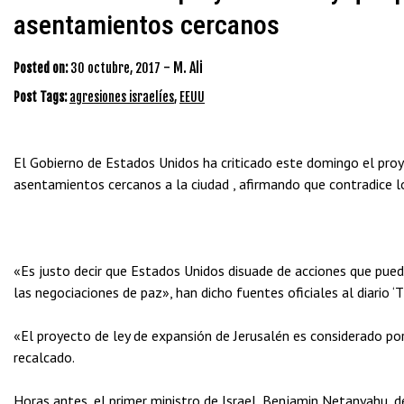
asentamientos cercanos
-
M. Ali
Posted on:
30 octubre, 2017
Post Tags:
agresiones israelíes
,
EEUU
El Gobierno de Estados Unidos ha criticado este domingo el proye
asentamientos cercanos a la ciudad , afirmando que contradice l
«Es justo decir que Estados Unidos disuade de acciones que pued
las negociaciones de paz», han dicho fuentes oficiales al diario ‘T
«El proyecto de ley de expansión de Jerusalén es considerado po
recalcado.
Horas antes, el primer ministro de Israel, Benjamin Netanyahu, d