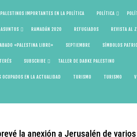
PALESTINOS IMPORTANTES EN LA POLÍTICA
POLÍTICA
POLÍ
S ASUNTOS
RAMADÁN 2020
REFUGIADOS
REVISTA AL 
ABADO «PALESTINA LIBRE»
SEPTIEMBRE
SÍMBOLOS PATRI
NTERÉS
SUBSCRIBE
TALLER DE DABKE PALESTINO
 OCUPADOS EN LA ACTUALIDAD
TURISMO
TURISMO
V
prevé la anexión a Jerusalén de varios