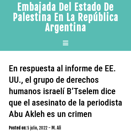
Skip
Embajada Del Estado De
to
Palestina En La República
content
Argentina
Primary
Menu
En respuesta al informe de EE.
UU., el grupo de derechos
humanos israelí B’Tselem dice
que el asesinato de la periodista
Abu Akleh es un crimen
-
M. Ali
Posted on:
5 julio, 2022