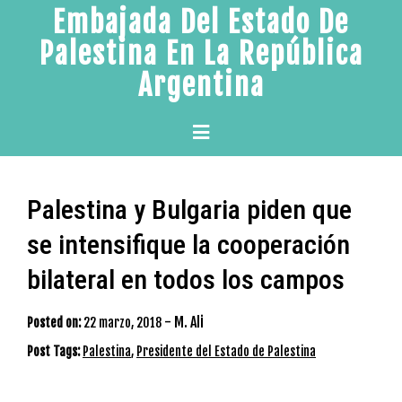
Skip
Embajada Del Estado De
to
Palestina En La República
content
Argentina
Primary
Menu
Palestina y Bulgaria piden que
se intensifique la cooperación
bilateral en todos los campos
-
M. Ali
Posted on:
22 marzo, 2018
Post Tags:
Palestina
,
Presidente del Estado de Palestina