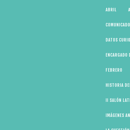
Skip
ABRIL
to
content
COMUNICADO
DATOS CURIO
ENCARGADO D
FEBRERO
HISTORIA DE
II SALÓN LA
IMÁGENES AN