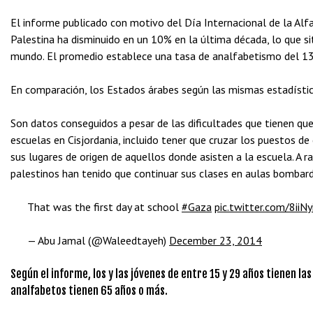
El informe publicado con motivo del Día Internacional de la Alf
Palestina ha disminuido en un 10% en la última década, lo que s
mundo. El promedio establece una tasa de analfabetismo del 13
En comparación, los Estados árabes según las mismas estadístic
Son datos conseguidos a pesar de las dificultades que tienen qu
escuelas en Cisjordania, incluido tener que cruzar los puestos de
sus lugares de origen de aquellos donde asisten a la escuela. A r
palestinos han tenido que continuar sus clases en aulas bombar
That was the first day at school
#Gaza
pic.twitter.com/8iiN
— Abu Jamal (@Waleedtayeh)
December 23, 2014
Según el informe, los y las jóvenes de entre 15 y 29 años tienen la
analfabetos tienen 65 años o más.