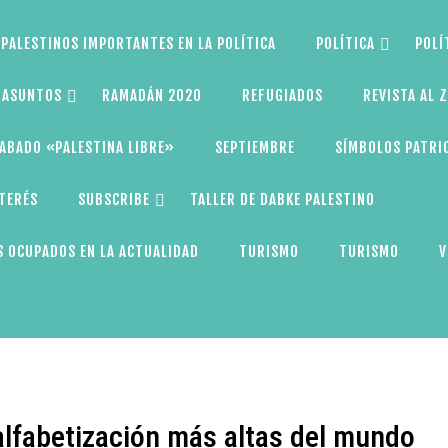
PALESTINOS IMPORTANTES EN LA POLÍTICA
POLÍTICA
POLÍ
S ASUNTOS
RAMADÁN 2020
REFUGIADOS
REVISTA AL 
ABADO «PALESTINA LIBRE»
SEPTIEMBRE
SÍMBOLOS PATRI
NTERÉS
SUBSCRIBE
TALLER DE DABKE PALESTINO
 OCUPADOS EN LA ACTUALIDAD
TURISMO
TURISMO
V
 alfabetización más altas del mundo