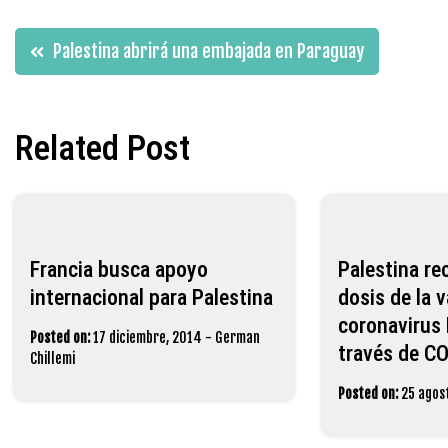
Navegación
Palestina abrirá una embajada en Paraguay
de
Related Post
entradas
Francia busca apoyo
Palestina re
internacional para Palestina
dosis de la 
coronavirus
Posted on:
17 diciembre, 2014
-
German
través de C
Chillemi
Posted on:
25 agos