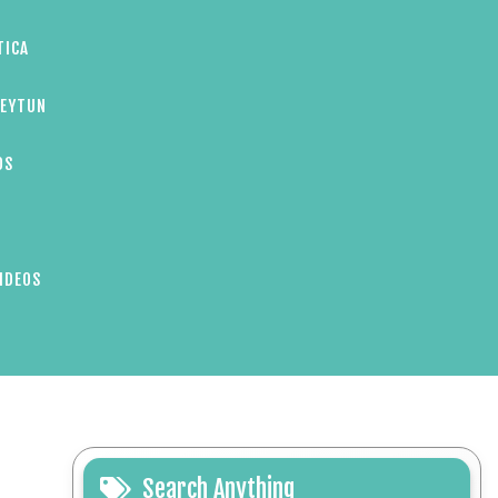
TICA
ZEYTUN
OS
IDEOS
Search Anything