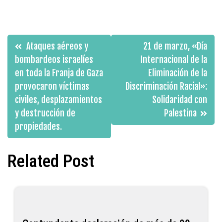
Navegación
Ataques aéreos y
21 de marzo, «Día
de
bombardeos israelíes
Internacional de la
en toda la Franja de Gaza
Eliminación de la
entradas
provocaron víctimas
Discriminación Racial»:
civiles, desplazamientos
Solidaridad con
y destrucción de
Palestina
propiedades.
Related Post